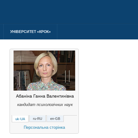
УНІВЕРСИТЕТ «КРОК»
Абаніна Ганна Валентинівна
кандидат психологічних наук
ru-RU
en-GB
uk-UA
Абанина Анна Валентиновна
Персональна сторінка
кандидат психологических
наук