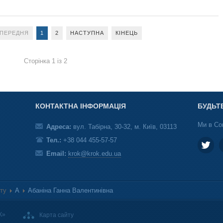
ПЕРЕДНЯ
1
2
НАСТУПНА
КІНЕЦЬ
Сторінка 1 із 2
КОНТАКТНА ІНФОРМАЦІЯ
БУДЬТ
Ми в Со
Адреса:
вул. Табірна, 30-32, м. Київ, 03113
Тел.:
+38 044 455-57-57
Email:
krok@krok.edu.ua
ету
А
Абаніна Ганна Валентинівна
К»
Карта сайту