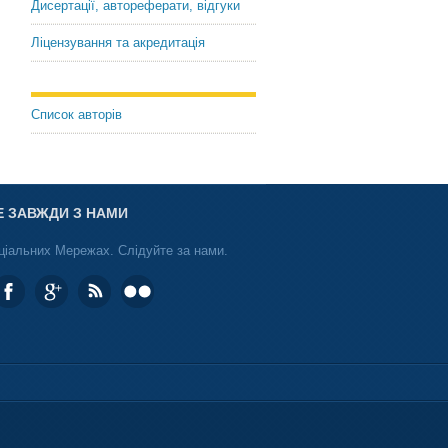
Дисертації, автореферати, відгуки
Ліцензування та акредитація
Список авторів
Е ЗАВЖДИ З НАМИ
ціальних Мережах. Слідуйте за нами.