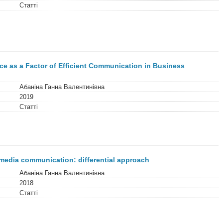
Статті
nce as a Factor of Efficient Communication in Business
Абаніна Ганна Валентинівна
2019
Статті
 media communication: differential approach
Абаніна Ганна Валентинівна
2018
Статті