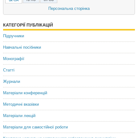
uk-UA
Алимпиев Евгений Владимирович
Персональна сторінка
доктор экономических наук, доцент
КАТЕГОРІЇ ПУБЛІКАЦІЙ
Alimpiiev Ievgenii
Doctor of Economic Sciences, Associate Professor
Підручники
Навчальні посібники
Монографії
Статті
Журнали
Матеріали конференцій
Методичні вказівки
Матеріали лекцій
Матеріали для самостійної роботи