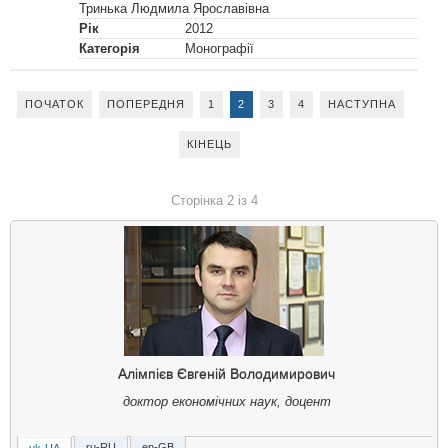
Тринька Людмила Ярославівна
Рік
2012
Категорія
Монографії
ПОЧАТОК
ПОПЕРЕДНЯ
1
2
3
4
НАСТУПНА
КІНЕЦЬ
Сторінка 2 із 4
Алімпієв Євгеній Володимирович
доктор економічних наук, доцент
ru-RU
en-GB