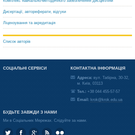
Комплекс навчально-методичного забезпечення дисципліни
Дисертації, автореферати, відгуки
Ліцензування та акредитація
Список авторів
СОЦІАЛЬНІ СЕРВІСИ
КОНТАКТНА ІНФОРМАЦІЯ
Адреса:
вул. Табірна, 30-32,
м. Київ, 03113
Тел.:
+38 044 455-57-57
Email:
krok@krok.edu.ua
БУДЬТЕ ЗАВЖДИ З НАМИ
Ми в Соціальних Мережах. Слідуйте за нами.