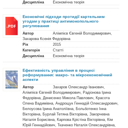
Дисципліна
Економічна теорія
Економічні підходи протидії картельним
угодам у практиці антимонопольного
регулювання
Автор
Алімпієв Євгеній Володимирович,
Захарова Ксенія Федорівна
Рік
2015
Категорія
Статті
Дисципліна
Економічна теорія
Ефективність управління в процесі
реформування: макро- та мікроекономічний
аспекти
Автор
Захаров Олександр Іванович,
Алімпієв Євгеній Володимирович, Радіонова Ірина
Федорівна, Денисенко Микола Павлович, Красота
Олена Вадимівна, Андрощук Геннадій Олександрович,
Белоусова Ірина Анатоліївна, Больботенко Інна
Вікторівна, Бурлай Тетяна Вікторівна, Закорчевна
Наталія Борисівна, Карпова Крістіна Вікторівна, Кім
Юрій Геннадійович, Ткаченко Наталія Олександрівна,