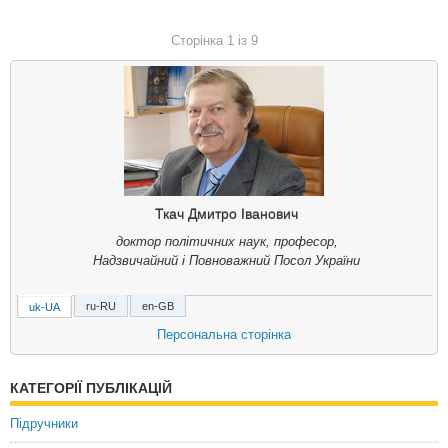
Сторінка 1 із 9
Ткач Дмитро Іванович
доктор політичних наук, професор,
Надзвичайний і Повноважний Посол України
ru-RU
en-GB
uk-UA
Ткач Дмитрий Иванович
Персональна сторінка
доктор политических наук, профессор,
Чрезвычайный и Полномочный Посол Украины
КАТЕГОРІЇ ПУБЛІКАЦІЙ
Dmytro Tkach
Підручники
Doctor of Political Sciences, Professor,