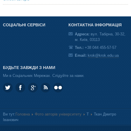
СОЦІАЛЬНІ СЕРВІСИ
КОНТАКТНА ІНФОРМАЦІЯ
Адреса:
вул. Табірна, 30-32,
м. Київ, 03113
Тел.:
+38 044 455-57-57
Email:
krok@krok.edu.ua
БУДЬТЕ ЗАВЖДИ З НАМИ
Ми в Соціальних Мережах. Слідуйте за нами.
Ви тут:
Головна
Фото авторів університету
Т
Ткач Дмитро
Іванович