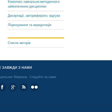
Комплекс навчально-методичного
забезпечення дисципліни
Дисертації, автореферати, відгуки
Ліцензування та акредитація
Список авторів
Е ЗАВЖДИ З НАМИ
ціальних Мережах. Слідуйте за нами.