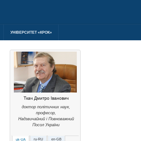
УНІВЕРСИТЕТ «КРОК»
Ткач Дмитро Іванович
доктор політичних наук,
професор,
Надзвичайний і Повноважний
Посол України
ru-RU
en-GB
uk-UA