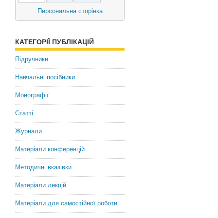
Ткач Дмитрий Иванович
Персональна сторінка
доктор политических наук,
профессор,
Чрезвычайный и
КАТЕГОРІЇ ПУБЛІКАЦІЙ
Полномочный Посол Украины
Підручники
Dmytro Tkach
Навчальні посібники
Doctor of Political Sciences,
Professor,
Монографії
Ambassador Extraordinary and
Plenipotentiary of Ukraine
Статті
Журнали
Матеріали конференцій
Методичні вказівки
Матеріали лекцій
Матеріали для самостійної роботи