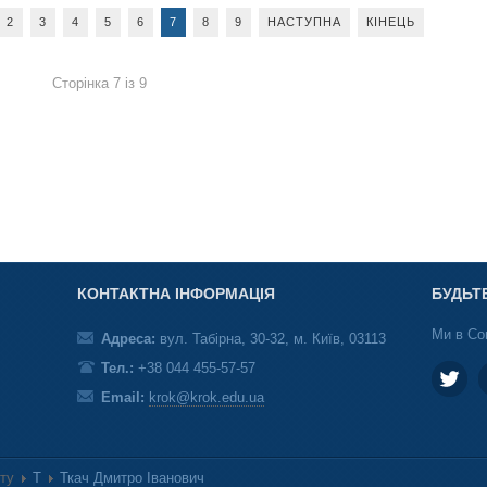
2
3
4
5
6
7
8
9
НАСТУПНА
КІНЕЦЬ
Сторінка 7 із 9
КОНТАКТНА ІНФОРМАЦІЯ
БУДЬТ
Ми в Со
Адреса:
вул. Табірна, 30-32, м. Київ, 03113
Тел.:
+38 044 455-57-57
Email:
krok@krok.edu.ua
ету
Т
Ткач Дмитро Іванович