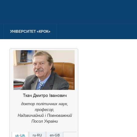
УНІВЕРСИТЕТ «КРОК»
Ткач Дмитро Іванович
доктор політичних наук,
професор,
Надзвичайний і Повноважний
Посол України
ru-RU
en-GB
uk-UA