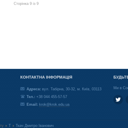
Сторінка 9 із 9
КОНТАКТНА ІНФОРМАЦІЯ
БУДЬТ
Ми в Со
Адреса:
вул. Табірна, 30-32, м. Київ, 03113
Тел.:
+38 044 455-57-57
Email:
krok@krok.edu.ua
ету
Т
Ткач Дмитро Іванович