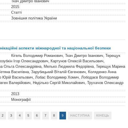
Ткач Дмитро Іванович
2015
Статті
Зовнішня політика України
ікаційні аспекти міжнародної та національної безпеки
Кігель Володимир Романович, Ткач Дмитро Іванович, Терещук
нозубкін Ігор Олександрович, Картунов Олексій Васильович,
ва Ольга Олександрівна, Мелько Людмила Федорівна, Терещук Марина
Тетяна Василівна, Зарубицький Віталій Євгенович, Коляденко Анна
ко Юрій Васильович, Лобас Володимир Хомич, Лободаєв Володимир
вген Валерійович, Неділько Сергій Миколайович, Трухачов Олександр
2013
Монографії
2
3
4
5
6
7
8
9
НАСТУПНА
КІНЕЦЬ