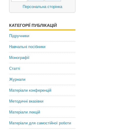
Ткач Дмитрий Иванович
Персональна сторінка
доктор политических наук,
профессор,
Чрезвычайный и
КАТЕГОРІЇ ПУБЛІКАЦІЙ
Полномочный Посол Украины
Підручники
Dmytro Tkach
Навчальні посібники
Doctor of Political Sciences,
Professor,
Монографії
Ambassador Extraordinary and
Plenipotentiary of Ukraine
Статті
Журнали
Матеріали конференцій
Методичні вказівки
Матеріали лекцій
Матеріали для самостійної роботи