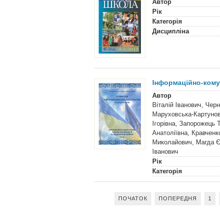
Автор
Рік
Категорія
Дисципліна
Інформаційно-комун
Автор
Віталій Іванович, Чер
Маруховська-Картуно
Ігорівна, Запорожець 
Анатоліївна, Кравчен
Миколайович, Магда Є
Іванович
Рік
Категорія
ПОЧАТОК
ПОПЕРЕДНЯ
1