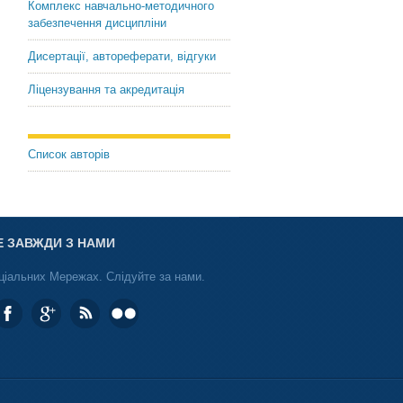
Комплекс навчально-методичного
забезпечення дисципліни
Дисертації, автореферати, відгуки
Ліцензування та акредитація
Список авторів
Е ЗАВЖДИ З НАМИ
ціальних Мережах. Слідуйте за нами.