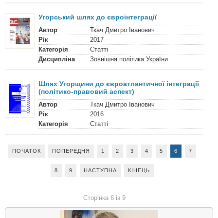
Угорський шлях до євроінтеграції
Автор
Ткач Дмитро Іванович
Рік
2017
Категорія
Статті
Дисципліна
Зовнішня політика України
Шлях Угорщини до євроатлантичної інтеграції
(політико-правовий аспект)
Автор
Ткач Дмитро Іванович
Рік
2016
Категорія
Статті
ПОЧАТОК
ПОПЕРЕДНЯ
1
2
3
4
5
6
7
8
9
НАСТУПНА
КІНЕЦЬ
Сторінка 6 із 9