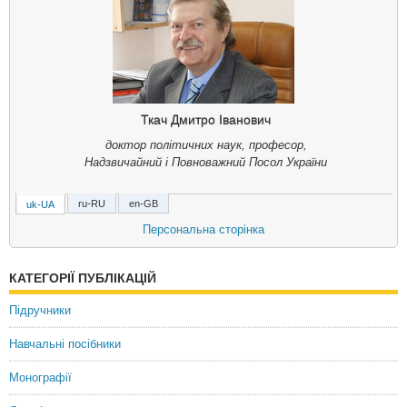
Ткач Дмитро Іванович
доктор політичних наук, професор,
Надзвичайний і Повноважний Посол України
ru-RU
en-GB
uk-UA
Ткач Дмитрий Иванович
Персональна сторінка
доктор политических наук, профессор,
Чрезвычайный и Полномочный Посол Украины
КАТЕГОРІЇ ПУБЛІКАЦІЙ
Dmytro Tkach
Підручники
Doctor of Political Sciences, Professor,
Ambassador Extraordinary and Plenipotentiary of Ukraine
Навчальні посібники
Монографії