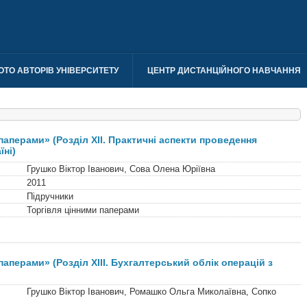
ОТО АВТОРІВ УНІВЕРСИТЕТУ
ЦЕНТР ДИСТАНЦІЙНОГО НАВЧАННЯ
паперами» (Розділ XІІ. Практичні аспекти проведення
їні)
Грушко Віктор Іванович, Сова Олена Юріївна
2011
Підручники
Торгівля цінними паперами
паперами» (Розділ XІІІ. Бухгалтерський облік операцій з
Грушко Віктор Іванович, Ромашко Ольга Миколаївна, Сопко