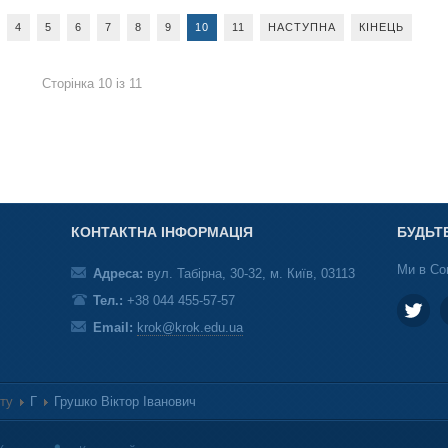
4
5
6
7
8
9
10
11
НАСТУПНА
КІНЕЦЬ
Сторінка 10 із 11
КОНТАКТНА ІНФОРМАЦІЯ
БУДЬТ
Ми в Со
Адреса:
вул. Табірна, 30-32, м. Київ, 03113
Тел.:
+38 044 455-57-57
Email:
krok@krok.edu.ua
ету
Г
Грушко Віктор Іванович