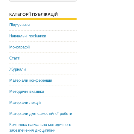
профессор
КАТЕГОРІЇ ПУБЛІКАЦІЙ
Victor I. Grushko
Підручники
PhD, Full Doctor (Economics)
Навчальні посібники
Монографії
Статті
Журнали
Матеріали конференцій
Методичні вказівки
Матеріали лекцій
Матеріали для самостійної роботи
Комплекс навчально-методичного
забезпечення дисципліни