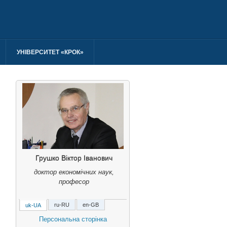
УНІВЕРСИТЕТ «КРОК»
Грушко Віктор Іванович
доктор економічних наук,
професор
ru-RU
en-GB
uk-UA
Виктор Иванович Грушко
Персональна сторінка
доктор экономических наук,