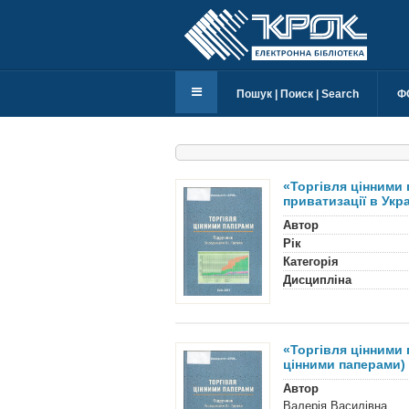
Пошук | Поиск | Search
Ф
«Торгівля цінними 
приватизації в Укра
Автор
Рік
Категорія
Дисципліна
«Торгівля цінними 
цінними паперами)
Автор
Валерія Василівна