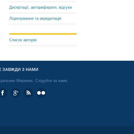
Дисертації, автореферати, відгуки
Ліцензування та акредитація
Список авторів
Е ЗАВЖДИ З НАМИ
ціальних Мережах. Слідуйте за нами.