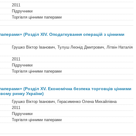
2011
Підручники
Торгівля цінними паперами
паперами» (Розділ XІV. Оподаткування операцій з цінними
Грушко Віктор Іванович, Тулуш Леонід Дмитрович, Літвін Наталія
2011
Підручники
Торгівля цінними паперами
паперами» (Розділ XV. Економічна безпека торговців цінними
вому ринку України)
Грушко Віктор Іванович, Герасименко Олена Михайлівна
2011
Підручники
Торгівля цінними паперами