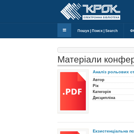
Пошук | Поиск | Search
Ф
Матеріали конфер
Аналіз рольових с
Автор
Рік
Категорія
Дисципліна
Екзистенціальна пс