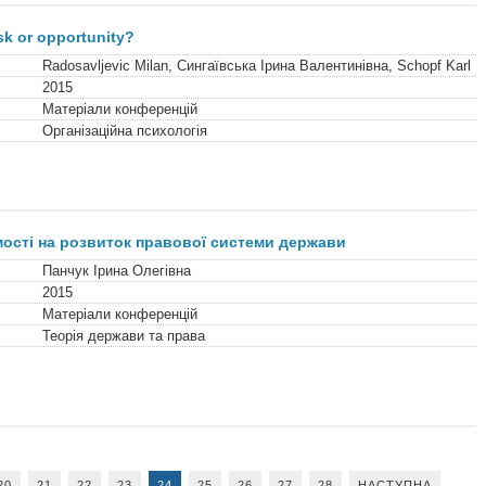
isk or opportunity?
Radosavljevic Milan, Сингаївська Ірина Валентинівна, Schopf Karl
2015
Матеріали конференцій
Організаційна психологія
ості на розвиток правової системи держави
Панчук Ірина Олегівна
2015
Матеріали конференцій
Теорія держави та права
20
21
22
23
24
25
26
27
28
НАСТУПНА