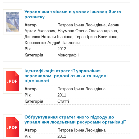
Управління змінами в умовах інноваційного
розвитку
Автор
Петрова Ірина Леонідівна, Азоян
Артем Акопович, Наумова Олена Олександрівна,
Дишлюк Наталія Іванівна, Терон Ірина Василівна,
Хорошенюк Андрій Павлович
Рік
2012
Категорія
Монографії
Ідентифікація стратегії управління
персоналом: родові ознаки та видові
відмінності
Автор
Петрова Ірина Леонідівна
Рік
2011
Категорія
Статті
Обґрунтування стратегічного підходу до
управління людськими ресурсами організації
Автор
Петрова Ірина Леонідівна
Рік
2011