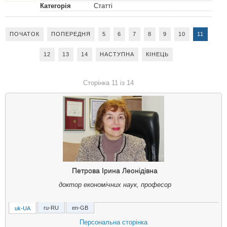
Категорія
Статті
ПОЧАТОК
ПОПЕРЕДНЯ
5
6
7
8
9
10
11
12
13
14
НАСТУПНА
КІНЕЦЬ
Сторінка 11 із 14
Петрова Ірина Леонідівна
доктор економічних наук, професор
ru-RU
en-GB
uk-UA
Петрова Ирина Леонидовна
Персональна сторінка
доктор економических наук, професор