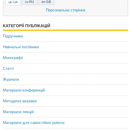
ru-RU
en-GB
uk-UA
Терехов Виктор Иванович
Персональна сторінка
доктор экономических наук, профессор
КАТЕГОРІЇ ПУБЛІКАЦІЙ
Terekhov Viktor I.
Doctor of Economics, Professor
Підручники
Навчальні посібники
Монографії
Статті
Журнали
Матеріали конференцій
Методичні вказівки
Матеріали лекцій
Матеріали для самостійної роботи