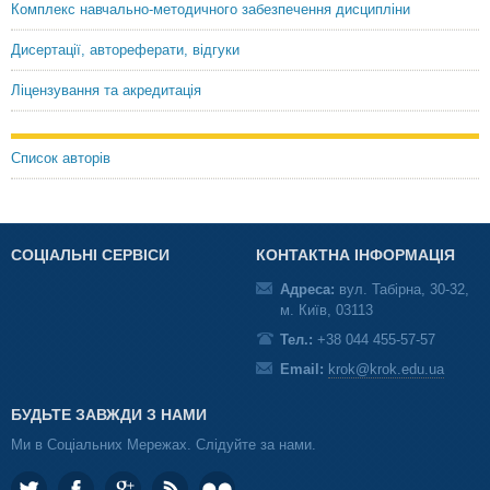
Комплекс навчально-методичного забезпечення дисципліни
Дисертації, автореферати, відгуки
Ліцензування та акредитація
Список авторів
СОЦІАЛЬНІ СЕРВІСИ
КОНТАКТНА ІНФОРМАЦІЯ
Адреса:
вул. Табірна, 30-32,
м. Київ, 03113
Тел.:
+38 044 455-57-57
Email:
krok@krok.edu.ua
БУДЬТЕ ЗАВЖДИ З НАМИ
Ми в Соціальних Мережах. Слідуйте за нами.