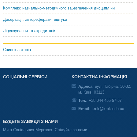
Комплекс навчально-методичного забезпечення дисципліни
Дисертації, автореферати, відгуки
Ліцензування та акредитація
Список авторів
СОЦІАЛЬНІ СЕРВІСИ
КОНТАКТНА ІНФОРМАЦІЯ
Адреса:
вул. Табірна, 30-32,
м. Київ, 03113
Тел.:
+38 044 455-57-57
Email:
krok@krok.edu.ua
БУДЬТЕ ЗАВЖДИ З НАМИ
Ми в Соціальних Мережах. Слідуйте за нами.