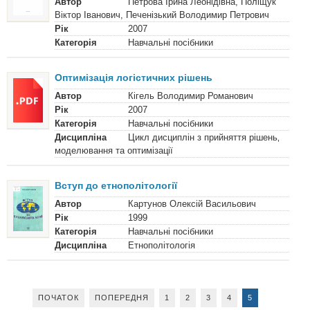
Автор
Петрова Ірина Леонідівна, Поліщук
Віктор Іванович, Печенізький Володимир Петрович
Рік
2007
Категорія
Навчальні посібники
Оптимізація логістичних рішень
Автор
Кігель Володимир Романович
Рік
2007
Категорія
Навчальні посібники
Дисципліна
Цикл дисциплін з прийняття рішень‚
моделювання та оптимізації
Вступ до етнополітології
Автор
Картунов Олексій Васильович
Рік
1999
Категорія
Навчальні посібники
Дисципліна
Етнополітологія
ПОЧАТОК
ПОПЕРЕДНЯ
1
2
3
4
5