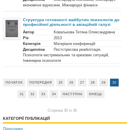
економічні відносини, Міжнародні фінанси
Структура готовності майбутніх психологів до
професійної діяльності в авіаційній галузі
Автор
Ковалькова Тетяна Олександрівна
Рік
2013
Категорія
Матеріали конференцій
Дисципліна
Постстресова реабілітація,
Психологія екстремальних та кризових ситуацій,
Інженерна психологія
ПОЧАТОК
ПОПЕРЕДНЯ
25
26
27
28
29
30
31
32
33
34
НАСТУПНА
КІНЕЦЬ
Сторінка 30 із 36
КАТЕГОРІЇ ПУБЛІКАЦІЙ
Підручники