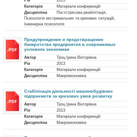
Рік
2013
Категорія
Матеріали конференцій
Дисципліна
Постстресова реабілітація,
Психологія екстремальних та кризових ситуацій,
Інженерна психологія
Предупреждение и предотвращение
банкротства предприятия в современных
условиях экономики
Автор
Троц Ірина Вікторівна
Рік
2013
Категорія
Матеріали конференцій
Дисципліна
Макроекономіка
Стабілізація діяльності машинобудівних
підприємств за кризових умов розвитку
Автор
Троц Ірина Вікторівна
Рік
2013
Категорія
Матеріали конференцій
Дисципліна
Макроекономіка