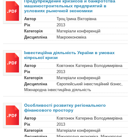
Предупреждение кризисов и банкротства
машиностроительных предприятий в
условиях рыночной экономики
Автор
Троц Ірина Вікторівна
Рік
2013
Категорія
Матеріали конференцій
Дисципліна
Макроекономіка
Інвестиційна діяльність України в умовах
кіпрської кризи
Автор
Ковтонюк Катерина Володимирівна
Рік
2013
Категорія
Матеріали конференцій
Дисципліна
Європейський інвестиційний бізнес,
Міжнародна інвестиційна діяльність
Особливості розвитку регіонального
фінансового простору
Автор
Ковтонюк Катерина Володимирівна
Рік
2013
Категорія
Матеріали конференцій
Дисципліна
Міжнародна економіка, Міжнародні