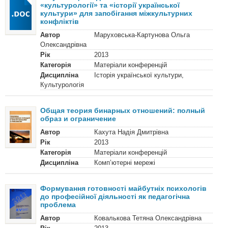
«культурології» та «історії української
культури» для запобігання міжкультурних
конфліктів
Автор
Маруховська-Картунова Ольга
Олександрівна
Рік
2013
Категорія
Матеріали конференцій
Дисципліна
Історія української культури,
Культурологія
Общая теория бинарных отношений: полный
образ и ограничение
Автор
Кахута Надія Дмитрівна
Рік
2013
Категорія
Матеріали конференцій
Дисципліна
Комп’ютерні мережі
Формування готовності майбутніх психологів
до професійної діяльності як педагогічна
проблема
Автор
Ковалькова Тетяна Олександрівна